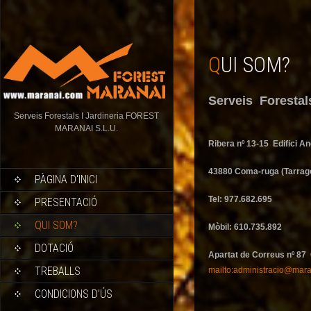
QUI SOM?
Serveis Foresta
Serveis Forestals I Jardineria FOREST
MARANAI S.L.U.
Ribera nº 13-15 Edifici A
43880 Coma-ruga (Tarrag
PÀGINA D'INICI
Tel: 977.682.695
PRESENTACIÓ
QUI SOM?
Mòbil: 610.735.892
DOTACIÓ
Apartat de Correus nº 8
TREBALLS
mailto:administracio@mar
CONDICIONS D’ÚS