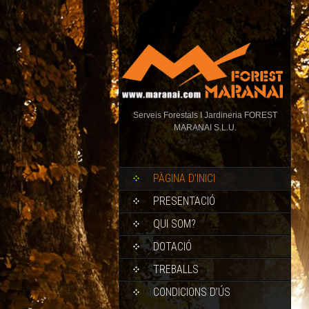
Serveis Forestals I Jardineria FOREST
MARANAI S.L.U.
PÀGINA D'INICI
PRESENTACIÓ
QUI SOM?
DOTACIÓ
TREBALLS
CONDICIONS D’ÚS