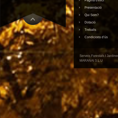
Pàgina d'inici
Presentació
Qui Som?
Dotació
Treballs
Condicions d’ús
Serveis Forestals I Jardi
MARANAI S.L.U